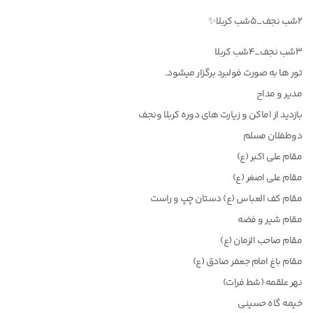
۲شب نجف_۵شب کربلا✨
۳شب نجف_۴شب کربلا
تور ها به صورت فولبرد برگزار میشود.
مدیر و مداح
بازدید از اماکن و زیارت های دوره کربلا و‌نجف
دوطفلان مسلم
مقام علی اکبر (ع)
مقام علی اصغر (ع)
مقام کف العباس (ع) دستان چپ و راست
مقام شیر و فضه
مقام صاحب الزمان (ع)
مقام باغ امام جعفر صادق (ع)
نهر علقمه (شط فرات)
خیمه گاه حسینی