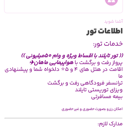
ت تور
ور:
د با اقساط ویژه و وام 50میلیونی ))
ت و برگشت با
هواپیمایی ماهان✈️
اقامت در هتل های ۴ و ۵⭐ دلخواه شما و پیشنهادی
 فرودگاهی رفت و برگشت
ریستی تایلند
فرتی
بصورت حضوری و غیر حضوری
م: