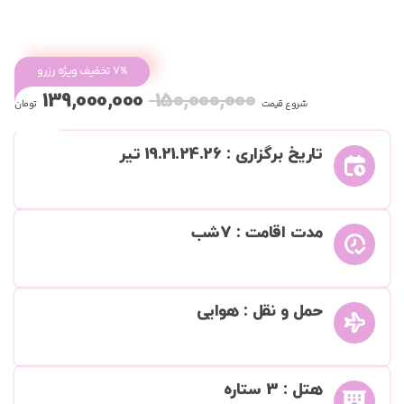
7% تخفیف ویژه رزرو
139,000,000
150,000,000
شروع قیمت
تومان
تاریخ برگزاری : 19.21.24.26 تیر
مدت اقامت : 7شب
حمل و نقل : هوایی
هتل : 3 ستاره