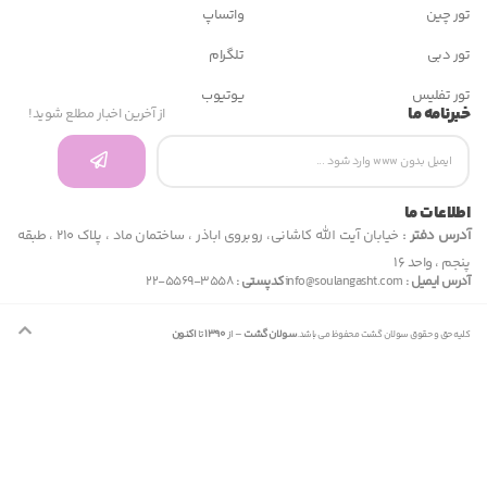
واتساپ
تلگرام
یوتیوب
از آخرین اخبار مطلع شوید!
خیابان آیت الله کاشانی، روبروی اباذر ، ساختمان ماد ، پلاک 210 ، طبقه
کدپستی :
3558-5569-22
سولان گشت
– از
1390
تا
اکنون
ولان گشت محفوظ می باشد.